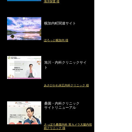
海洋探査 様
幌加内町関連サイト
ほろっと幌加内 様
旭川・
内科クリニックサイ
ト
あさひかわ末広内科クリニック 様​
桑園・内科クリニック
サイト​
リニューアル
さっぽろ桑園内科 胃カメラ大腸内視
鏡クリニック 様